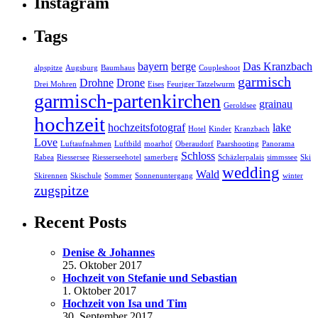
Instagram
Tags
bayern
berge
Das Kranzbach
alpspitze
Augsburg
Baumhaus
Coupleshoot
garmisch
Drohne
Drone
Drei Mohren
Eises
Feuriger Tatzelwurm
garmisch-partenkirchen
grainau
Geroldsee
hochzeit
hochzeitsfotograf
lake
Hotel
Kinder
Kranzbach
Love
Luftaufnahmen
Luftbild
moarhof
Oberaudorf
Paarshooting
Panorama
Schloss
Rabea
Riessersee
Riesserseehotel
samerberg
Schäzlerpalais
simmssee
Ski
wedding
Wald
Skirennen
Skischule
Sommer
Sonnenuntergang
winter
zugspitze
Recent Posts
Denise & Johannes
25. Oktober 2017
Hochzeit von Stefanie und Sebastian
1. Oktober 2017
Hochzeit von Isa und Tim
30. September 2017