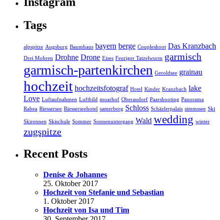
Instagram
Tags
bayern
berge
Das Kranzbach
alpspitze
Augsburg
Baumhaus
Coupleshoot
garmisch
Drohne
Drone
Drei Mohren
Eises
Feuriger Tatzelwurm
garmisch-partenkirchen
grainau
Geroldsee
hochzeit
hochzeitsfotograf
lake
Hotel
Kinder
Kranzbach
Love
Luftaufnahmen
Luftbild
moarhof
Oberaudorf
Paarshooting
Panorama
Schloss
Rabea
Riessersee
Riesserseehotel
samerberg
Schäzlerpalais
simmssee
Ski
wedding
Wald
Skirennen
Skischule
Sommer
Sonnenuntergang
winter
zugspitze
Recent Posts
Denise & Johannes
25. Oktober 2017
Hochzeit von Stefanie und Sebastian
1. Oktober 2017
Hochzeit von Isa und Tim
30. September 2017