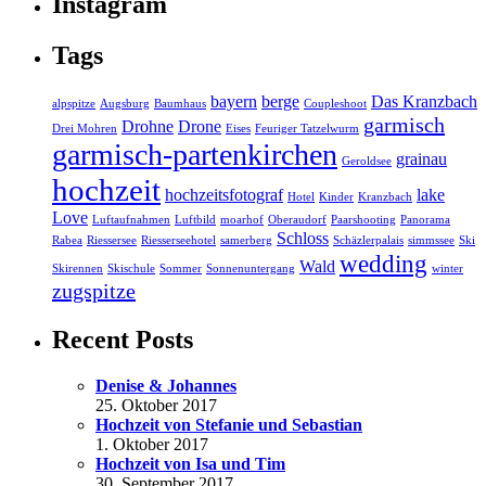
Instagram
Tags
bayern
berge
Das Kranzbach
alpspitze
Augsburg
Baumhaus
Coupleshoot
garmisch
Drohne
Drone
Drei Mohren
Eises
Feuriger Tatzelwurm
garmisch-partenkirchen
grainau
Geroldsee
hochzeit
hochzeitsfotograf
lake
Hotel
Kinder
Kranzbach
Love
Luftaufnahmen
Luftbild
moarhof
Oberaudorf
Paarshooting
Panorama
Schloss
Rabea
Riessersee
Riesserseehotel
samerberg
Schäzlerpalais
simmssee
Ski
wedding
Wald
Skirennen
Skischule
Sommer
Sonnenuntergang
winter
zugspitze
Recent Posts
Denise & Johannes
25. Oktober 2017
Hochzeit von Stefanie und Sebastian
1. Oktober 2017
Hochzeit von Isa und Tim
30. September 2017