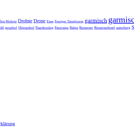
garmisc
garmisch
Drohne
Drone
Drei Mohren
Eises
Feuriger Tatzelwurm
S
ild
moarhof
Oberaudorf
Paarshooting
Panorama
Rabea
Riessersee
Riesserseehotel
samerberg
rklärung