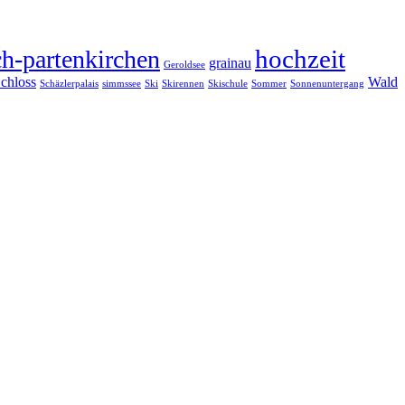
hochzeit
h-partenkirchen
grainau
Geroldsee
chloss
Wald
Schäzlerpalais
simmssee
Ski
Skirennen
Skischule
Sommer
Sonnenuntergang