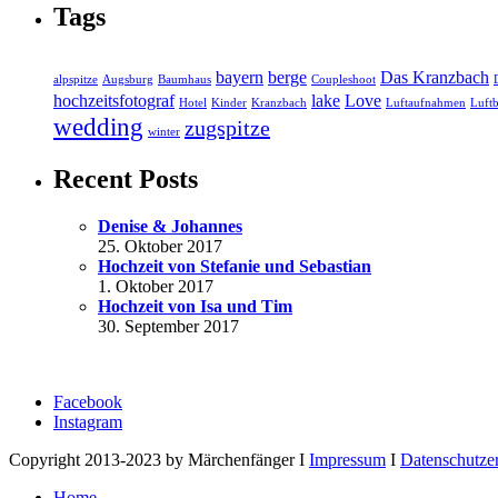
Tags
bayern
berge
Das Kranzbach
alpspitze
Augsburg
Baumhaus
Coupleshoot
hochzeitsfotograf
lake
Love
Hotel
Kinder
Kranzbach
Luftaufnahmen
Luftb
wedding
zugspitze
winter
Recent Posts
Denise & Johannes
25. Oktober 2017
Hochzeit von Stefanie und Sebastian
1. Oktober 2017
Hochzeit von Isa und Tim
30. September 2017
Facebook
Instagram
Copyright 2013-2023 by Märchenfänger I
Impressum
I
Datenschutze
Home