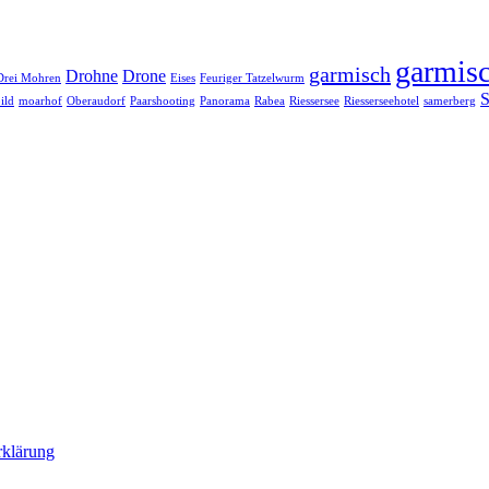
garmisc
garmisch
Drohne
Drone
Drei Mohren
Eises
Feuriger Tatzelwurm
S
ild
moarhof
Oberaudorf
Paarshooting
Panorama
Rabea
Riessersee
Riesserseehotel
samerberg
rklärung