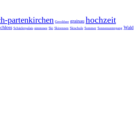
hochzeit
h-partenkirchen
grainau
Geroldsee
chloss
Wald
Schäzlerpalais
simmssee
Ski
Skirennen
Skischule
Sommer
Sonnenuntergang