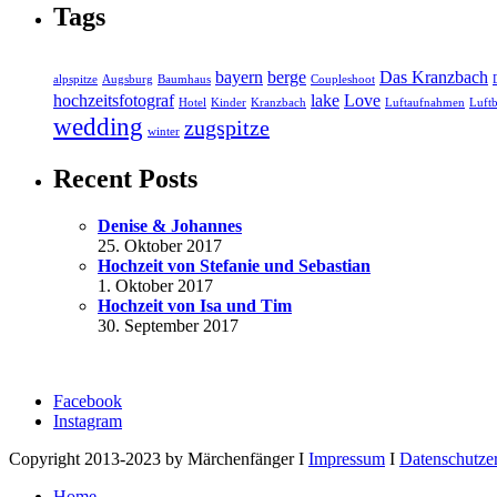
Tags
bayern
berge
Das Kranzbach
alpspitze
Augsburg
Baumhaus
Coupleshoot
hochzeitsfotograf
lake
Love
Hotel
Kinder
Kranzbach
Luftaufnahmen
Luftb
wedding
zugspitze
winter
Recent Posts
Denise & Johannes
25. Oktober 2017
Hochzeit von Stefanie und Sebastian
1. Oktober 2017
Hochzeit von Isa und Tim
30. September 2017
Facebook
Instagram
Copyright 2013-2023 by Märchenfänger I
Impressum
I
Datenschutze
Home