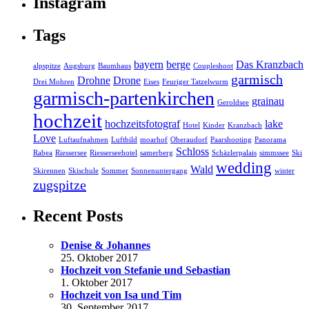
Instagram
Tags
bayern
berge
Das Kranzbach
alpspitze
Augsburg
Baumhaus
Coupleshoot
garmisch
Drohne
Drone
Drei Mohren
Eises
Feuriger Tatzelwurm
garmisch-partenkirchen
grainau
Geroldsee
hochzeit
hochzeitsfotograf
lake
Hotel
Kinder
Kranzbach
Love
Luftaufnahmen
Luftbild
moarhof
Oberaudorf
Paarshooting
Panorama
Schloss
Rabea
Riessersee
Riesserseehotel
samerberg
Schäzlerpalais
simmssee
Ski
wedding
Wald
Skirennen
Skischule
Sommer
Sonnenuntergang
winter
zugspitze
Recent Posts
Denise & Johannes
25. Oktober 2017
Hochzeit von Stefanie und Sebastian
1. Oktober 2017
Hochzeit von Isa und Tim
30. September 2017