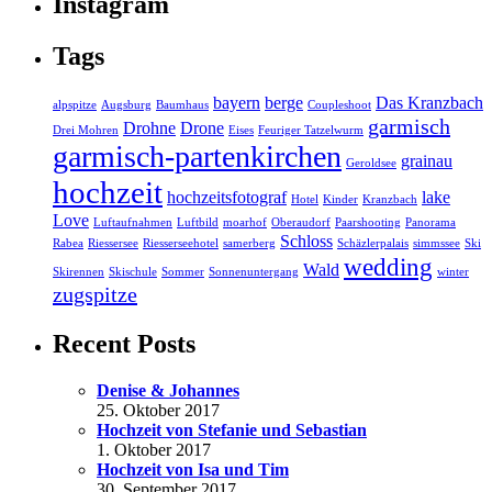
Instagram
Tags
bayern
berge
Das Kranzbach
alpspitze
Augsburg
Baumhaus
Coupleshoot
garmisch
Drohne
Drone
Drei Mohren
Eises
Feuriger Tatzelwurm
garmisch-partenkirchen
grainau
Geroldsee
hochzeit
hochzeitsfotograf
lake
Hotel
Kinder
Kranzbach
Love
Luftaufnahmen
Luftbild
moarhof
Oberaudorf
Paarshooting
Panorama
Schloss
Rabea
Riessersee
Riesserseehotel
samerberg
Schäzlerpalais
simmssee
Ski
wedding
Wald
Skirennen
Skischule
Sommer
Sonnenuntergang
winter
zugspitze
Recent Posts
Denise & Johannes
25. Oktober 2017
Hochzeit von Stefanie und Sebastian
1. Oktober 2017
Hochzeit von Isa und Tim
30. September 2017