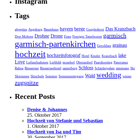
Instagram
Tags
bayern
berge
Das Kranzbach
alpspitze
Augsburg
Baumhaus
Coupleshoot
garmisch
Drohne
Drone
Drei Mohren
Eises
Feuriger Tatzelwurm
garmisch-partenkirchen
grainau
Geroldsee
hochzeit
hochzeitsfotograf
lake
Hotel
Kinder
Kranzbach
Love
Luftaufnahmen
Luftbild
moarhof
Oberaudorf
Paarshooting
Panorama
Schloss
Rabea
Riessersee
Riesserseehotel
samerberg
Schäzlerpalais
simmssee
Ski
wedding
Wald
Skirennen
Skischule
Sommer
Sonnenuntergang
winter
zugspitze
Recent Posts
Denise & Johannes
25. Oktober 2017
Hochzeit von Stefanie und Sebastian
1. Oktober 2017
Hochzeit von Isa und Tim
30. September 2017