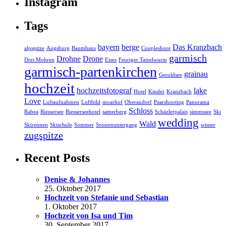
Instagram
Tags
bayern
berge
Das Kranzbach
alpspitze
Augsburg
Baumhaus
Coupleshoot
garmisch
Drohne
Drone
Drei Mohren
Eises
Feuriger Tatzelwurm
garmisch-partenkirchen
grainau
Geroldsee
hochzeit
hochzeitsfotograf
lake
Hotel
Kinder
Kranzbach
Love
Luftaufnahmen
Luftbild
moarhof
Oberaudorf
Paarshooting
Panorama
Schloss
Rabea
Riessersee
Riesserseehotel
samerberg
Schäzlerpalais
simmssee
Ski
wedding
Wald
Skirennen
Skischule
Sommer
Sonnenuntergang
winter
zugspitze
Recent Posts
Denise & Johannes
25. Oktober 2017
Hochzeit von Stefanie und Sebastian
1. Oktober 2017
Hochzeit von Isa und Tim
30. September 2017