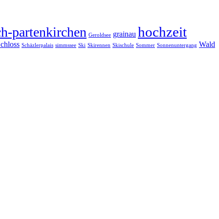
hochzeit
h-partenkirchen
grainau
Geroldsee
chloss
Wald
Schäzlerpalais
simmssee
Ski
Skirennen
Skischule
Sommer
Sonnenuntergang