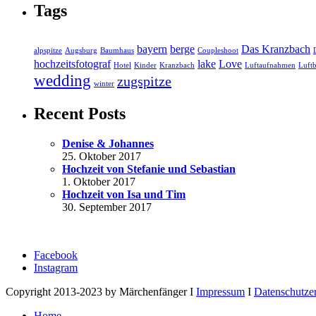
Tags
bayern
berge
Das Kranzbach
alpspitze
Augsburg
Baumhaus
Coupleshoot
hochzeitsfotograf
lake
Love
Hotel
Kinder
Kranzbach
Luftaufnahmen
Luftb
wedding
zugspitze
winter
Recent Posts
Denise & Johannes
25. Oktober 2017
Hochzeit von Stefanie und Sebastian
1. Oktober 2017
Hochzeit von Isa und Tim
30. September 2017
Facebook
Instagram
Copyright 2013-2023 by Märchenfänger I
Impressum
I
Datenschutze
Home