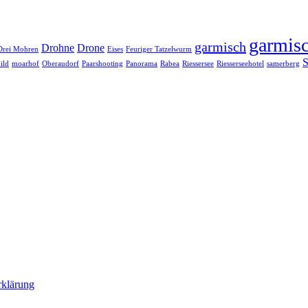
garmisc
garmisch
Drohne
Drone
Drei Mohren
Eises
Feuriger Tatzelwurm
S
ild
moarhof
Oberaudorf
Paarshooting
Panorama
Rabea
Riessersee
Riesserseehotel
samerberg
rklärung