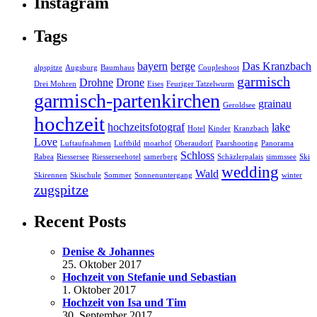
Instagram
Tags
bayern
berge
Das Kranzbach
alpspitze
Augsburg
Baumhaus
Coupleshoot
garmisch
Drohne
Drone
Drei Mohren
Eises
Feuriger Tatzelwurm
garmisch-partenkirchen
grainau
Geroldsee
hochzeit
hochzeitsfotograf
lake
Hotel
Kinder
Kranzbach
Love
Luftaufnahmen
Luftbild
moarhof
Oberaudorf
Paarshooting
Panorama
Schloss
Rabea
Riessersee
Riesserseehotel
samerberg
Schäzlerpalais
simmssee
Ski
wedding
Wald
Skirennen
Skischule
Sommer
Sonnenuntergang
winter
zugspitze
Recent Posts
Denise & Johannes
25. Oktober 2017
Hochzeit von Stefanie und Sebastian
1. Oktober 2017
Hochzeit von Isa und Tim
30. September 2017