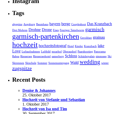
Instagram
Tags
bayern
berge
Das Kranzbach
alpspitze
Augsburg
Baumhaus
Coupleshoot
garmisch
Drohne
Drone
Drei Mohren
Eises
Feuriger Tatzelwurm
garmisch-partenkirchen
grainau
Geroldsee
hochzeit
hochzeitsfotograf
lake
Hotel
Kinder
Kranzbach
Love
Luftaufnahmen
Luftbild
moarhof
Oberaudorf
Paarshooting
Panorama
Schloss
Rabea
Riessersee
Riesserseehotel
samerberg
Schäzlerpalais
simmssee
Ski
wedding
Wald
Skirennen
Skischule
Sommer
Sonnenuntergang
winter
zugspitze
Recent Posts
Denise & Johannes
25. Oktober 2017
Hochzeit von Stefanie und Sebastian
1. Oktober 2017
Hochzeit von Isa und Tim
30. September 2017