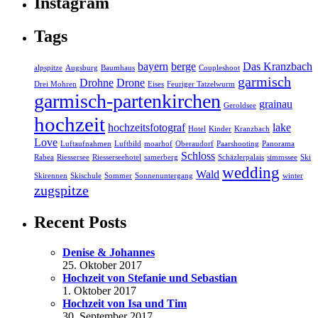
Instagram
Tags
bayern
berge
Das Kranzbach
alpspitze
Augsburg
Baumhaus
Coupleshoot
garmisch
Drohne
Drone
Drei Mohren
Eises
Feuriger Tatzelwurm
garmisch-partenkirchen
grainau
Geroldsee
hochzeit
hochzeitsfotograf
lake
Hotel
Kinder
Kranzbach
Love
Luftaufnahmen
Luftbild
moarhof
Oberaudorf
Paarshooting
Panorama
Schloss
Rabea
Riessersee
Riesserseehotel
samerberg
Schäzlerpalais
simmssee
Ski
wedding
Wald
Skirennen
Skischule
Sommer
Sonnenuntergang
winter
zugspitze
Recent Posts
Denise & Johannes
25. Oktober 2017
Hochzeit von Stefanie und Sebastian
1. Oktober 2017
Hochzeit von Isa und Tim
30. September 2017