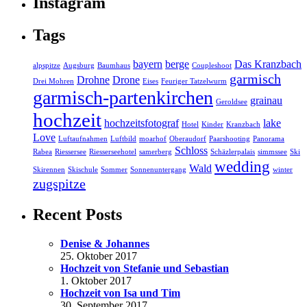
Instagram
Tags
bayern
berge
Das Kranzbach
alpspitze
Augsburg
Baumhaus
Coupleshoot
garmisch
Drohne
Drone
Drei Mohren
Eises
Feuriger Tatzelwurm
garmisch-partenkirchen
grainau
Geroldsee
hochzeit
hochzeitsfotograf
lake
Hotel
Kinder
Kranzbach
Love
Luftaufnahmen
Luftbild
moarhof
Oberaudorf
Paarshooting
Panorama
Schloss
Rabea
Riessersee
Riesserseehotel
samerberg
Schäzlerpalais
simmssee
Ski
wedding
Wald
Skirennen
Skischule
Sommer
Sonnenuntergang
winter
zugspitze
Recent Posts
Denise & Johannes
25. Oktober 2017
Hochzeit von Stefanie und Sebastian
1. Oktober 2017
Hochzeit von Isa und Tim
30. September 2017