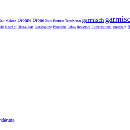
garmisc
garmisch
Drohne
Drone
Drei Mohren
Eises
Feuriger Tatzelwurm
S
ild
moarhof
Oberaudorf
Paarshooting
Panorama
Rabea
Riessersee
Riesserseehotel
samerberg
rklärung