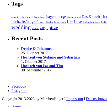
Tags
bayern
berge
Das Kranzbach
alpspitze
Augsburg
Baumhaus
Coupleshoot
hochzeitsfotograf
lake
Love
Hotel
Kinder
Kranzbach
Luftaufnahmen
Luftb
wedding
zugspitze
winter
Recent Posts
Denise & Johannes
25. Oktober 2017
Hochzeit von Stefanie und Sebastian
1. Oktober 2017
Hochzeit von Isa und Tim
30. September 2017
Facebook
Instagram
Copyright 2013-2023 by Märchenfänger I
Impressum
I
Datenschutze
Home