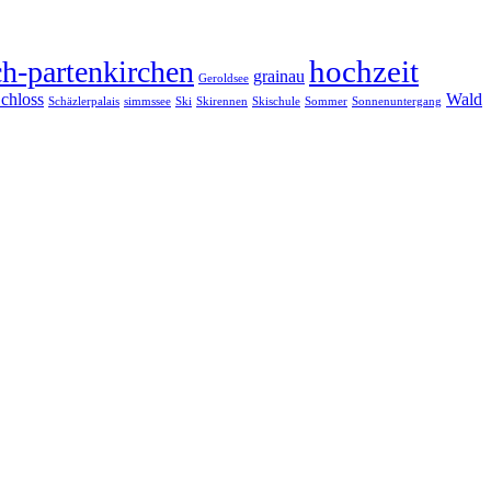
hochzeit
h-partenkirchen
grainau
Geroldsee
chloss
Wald
Schäzlerpalais
simmssee
Ski
Skirennen
Skischule
Sommer
Sonnenuntergang