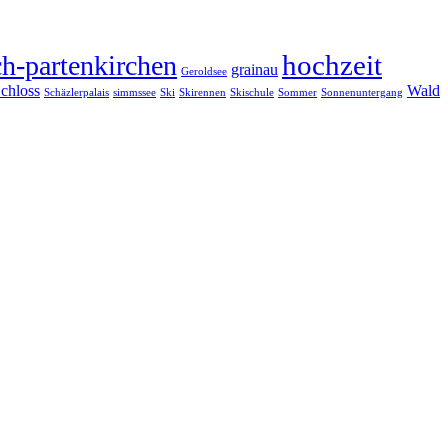
hochzeit
h-partenkirchen
grainau
Geroldsee
chloss
Wald
Schäzlerpalais
simmssee
Ski
Skirennen
Skischule
Sommer
Sonnenuntergang