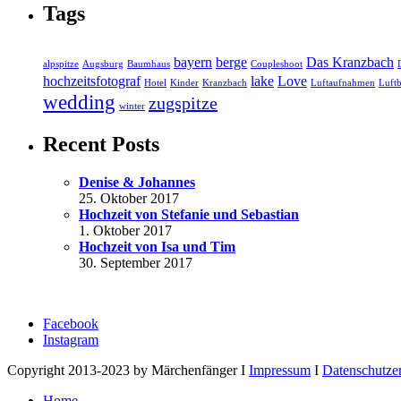
Tags
bayern
berge
Das Kranzbach
alpspitze
Augsburg
Baumhaus
Coupleshoot
hochzeitsfotograf
lake
Love
Hotel
Kinder
Kranzbach
Luftaufnahmen
Luftb
wedding
zugspitze
winter
Recent Posts
Denise & Johannes
25. Oktober 2017
Hochzeit von Stefanie und Sebastian
1. Oktober 2017
Hochzeit von Isa und Tim
30. September 2017
Facebook
Instagram
Copyright 2013-2023 by Märchenfänger I
Impressum
I
Datenschutze
Home