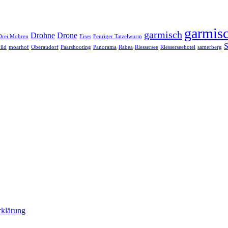
garmisc
garmisch
Drohne
Drone
Drei Mohren
Eises
Feuriger Tatzelwurm
S
ild
moarhof
Oberaudorf
Paarshooting
Panorama
Rabea
Riessersee
Riesserseehotel
samerberg
rklärung