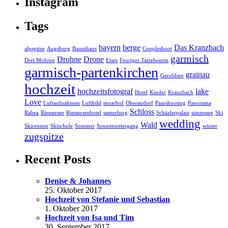
Instagram
Tags
bayern
berge
Das Kranzbach
alpspitze
Augsburg
Baumhaus
Coupleshoot
garmisch
Drohne
Drone
Drei Mohren
Eises
Feuriger Tatzelwurm
garmisch-partenkirchen
grainau
Geroldsee
hochzeit
hochzeitsfotograf
lake
Hotel
Kinder
Kranzbach
Love
Luftaufnahmen
Luftbild
moarhof
Oberaudorf
Paarshooting
Panorama
Schloss
Rabea
Riessersee
Riesserseehotel
samerberg
Schäzlerpalais
simmssee
Ski
wedding
Wald
Skirennen
Skischule
Sommer
Sonnenuntergang
winter
zugspitze
Recent Posts
Denise & Johannes
25. Oktober 2017
Hochzeit von Stefanie und Sebastian
1. Oktober 2017
Hochzeit von Isa und Tim
30. September 2017