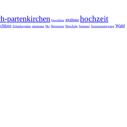
hochzeit
h-partenkirchen
grainau
Geroldsee
chloss
Wald
Schäzlerpalais
simmssee
Ski
Skirennen
Skischule
Sommer
Sonnenuntergang