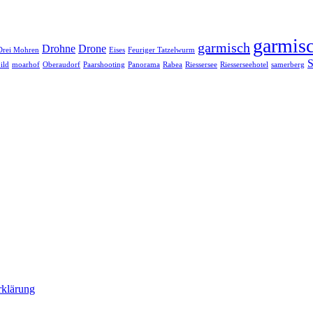
garmisc
garmisch
Drohne
Drone
Drei Mohren
Eises
Feuriger Tatzelwurm
S
ild
moarhof
Oberaudorf
Paarshooting
Panorama
Rabea
Riessersee
Riesserseehotel
samerberg
rklärung