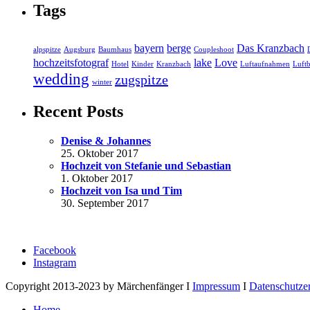
Tags
bayern
berge
Das Kranzbach
alpspitze
Augsburg
Baumhaus
Coupleshoot
hochzeitsfotograf
lake
Love
Hotel
Kinder
Kranzbach
Luftaufnahmen
Luftb
wedding
zugspitze
winter
Recent Posts
Denise & Johannes
25. Oktober 2017
Hochzeit von Stefanie und Sebastian
1. Oktober 2017
Hochzeit von Isa und Tim
30. September 2017
Facebook
Instagram
Copyright 2013-2023 by Märchenfänger I
Impressum
I
Datenschutze
Home