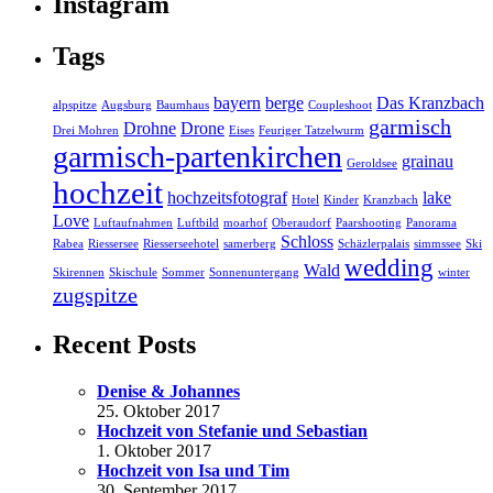
Instagram
Tags
bayern
berge
Das Kranzbach
alpspitze
Augsburg
Baumhaus
Coupleshoot
garmisch
Drohne
Drone
Drei Mohren
Eises
Feuriger Tatzelwurm
garmisch-partenkirchen
grainau
Geroldsee
hochzeit
hochzeitsfotograf
lake
Hotel
Kinder
Kranzbach
Love
Luftaufnahmen
Luftbild
moarhof
Oberaudorf
Paarshooting
Panorama
Schloss
Rabea
Riessersee
Riesserseehotel
samerberg
Schäzlerpalais
simmssee
Ski
wedding
Wald
Skirennen
Skischule
Sommer
Sonnenuntergang
winter
zugspitze
Recent Posts
Denise & Johannes
25. Oktober 2017
Hochzeit von Stefanie und Sebastian
1. Oktober 2017
Hochzeit von Isa und Tim
30. September 2017