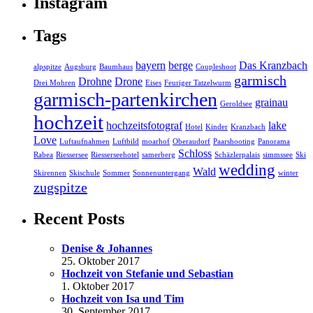
Instagram
Tags
bayern
berge
Das Kranzbach
alpspitze
Augsburg
Baumhaus
Coupleshoot
garmisch
Drohne
Drone
Drei Mohren
Eises
Feuriger Tatzelwurm
garmisch-partenkirchen
grainau
Geroldsee
hochzeit
hochzeitsfotograf
lake
Hotel
Kinder
Kranzbach
Love
Luftaufnahmen
Luftbild
moarhof
Oberaudorf
Paarshooting
Panorama
Schloss
Rabea
Riessersee
Riesserseehotel
samerberg
Schäzlerpalais
simmssee
Ski
wedding
Wald
Skirennen
Skischule
Sommer
Sonnenuntergang
winter
zugspitze
Recent Posts
Denise & Johannes
25. Oktober 2017
Hochzeit von Stefanie und Sebastian
1. Oktober 2017
Hochzeit von Isa und Tim
30. September 2017