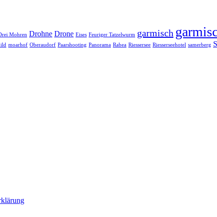
garmisc
garmisch
Drohne
Drone
Drei Mohren
Eises
Feuriger Tatzelwurm
S
ild
moarhof
Oberaudorf
Paarshooting
Panorama
Rabea
Riessersee
Riesserseehotel
samerberg
rklärung