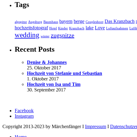
Tags
bayern
berge
Das Kranzbach
alpspitze
Augsburg
Baumhaus
Coupleshoot
hochzeitsfotograf
lake
Love
Hotel
Kinder
Kranzbach
Luftaufnahmen
Luftb
wedding
zugspitze
winter
Recent Posts
Denise & Johannes
25. Oktober 2017
Hochzeit von Stefanie und Sebastian
1. Oktober 2017
Hochzeit von Isa und Tim
30. September 2017
Facebook
Instagram
Copyright 2013-2023 by Märchenfänger I
Impressum
I
Datenschutze
Home