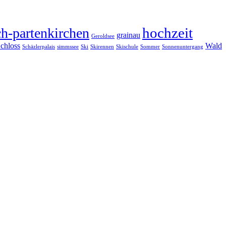
hochzeit
h-partenkirchen
grainau
Geroldsee
chloss
Wald
Schäzlerpalais
simmssee
Ski
Skirennen
Skischule
Sommer
Sonnenuntergang