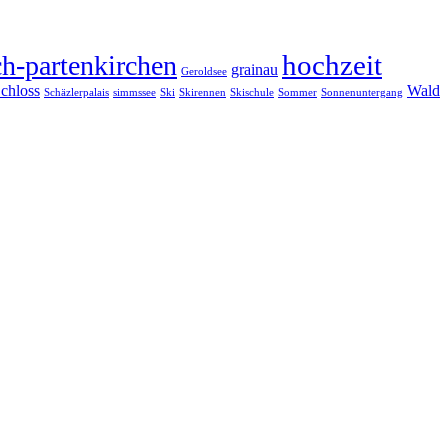
hochzeit
h-partenkirchen
grainau
Geroldsee
chloss
Wald
Schäzlerpalais
simmssee
Ski
Skirennen
Skischule
Sommer
Sonnenuntergang