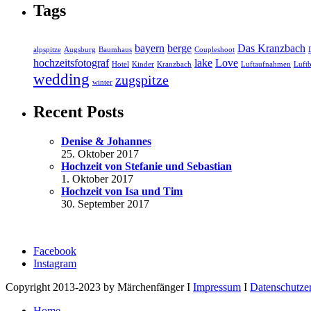
Tags
bayern
berge
Das Kranzbach
alpspitze
Augsburg
Baumhaus
Coupleshoot
hochzeitsfotograf
lake
Love
Hotel
Kinder
Kranzbach
Luftaufnahmen
Luftb
wedding
zugspitze
winter
Recent Posts
Denise & Johannes
25. Oktober 2017
Hochzeit von Stefanie und Sebastian
1. Oktober 2017
Hochzeit von Isa und Tim
30. September 2017
Facebook
Instagram
Copyright 2013-2023 by Märchenfänger I
Impressum
I
Datenschutze
Home