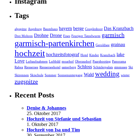
Instagram
Tags
bayern
berge
Das Kranzbach
alpspitze
Augsburg
Baumhaus
Coupleshoot
garmisch
Drohne
Drone
Drei Mohren
Eises
Feuriger Tatzelwurm
garmisch-partenkirchen
grainau
Geroldsee
hochzeit
hochzeitsfotograf
lake
Hotel
Kinder
Kranzbach
Love
Luftaufnahmen
Luftbild
moarhof
Oberaudorf
Paarshooting
Panorama
Schloss
Rabea
Riessersee
Riesserseehotel
samerberg
Schäzlerpalais
simmssee
Ski
wedding
Wald
Skirennen
Skischule
Sommer
Sonnenuntergang
winter
zugspitze
Recent Posts
Denise & Johannes
25. Oktober 2017
Hochzeit von Stefanie und Sebastian
1. Oktober 2017
Hochzeit von Isa und Tim
30. September 2017