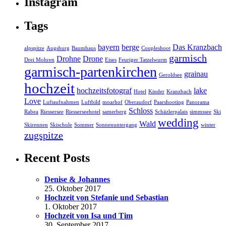
Instagram
Tags
bayern
berge
Das Kranzbach
alpspitze
Augsburg
Baumhaus
Coupleshoot
garmisch
Drohne
Drone
Drei Mohren
Eises
Feuriger Tatzelwurm
garmisch-partenkirchen
grainau
Geroldsee
hochzeit
hochzeitsfotograf
lake
Hotel
Kinder
Kranzbach
Love
Luftaufnahmen
Luftbild
moarhof
Oberaudorf
Paarshooting
Panorama
Schloss
Rabea
Riessersee
Riesserseehotel
samerberg
Schäzlerpalais
simmssee
Ski
wedding
Wald
Skirennen
Skischule
Sommer
Sonnenuntergang
winter
zugspitze
Recent Posts
Denise & Johannes
25. Oktober 2017
Hochzeit von Stefanie und Sebastian
1. Oktober 2017
Hochzeit von Isa und Tim
30. September 2017