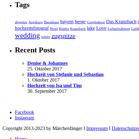
Tags
bayern
berge
Das Kranzbach
alpspitze
Augsburg
Baumhaus
Coupleshoot
hochzeitsfotograf
lake
Love
Hotel
Kinder
Kranzbach
Luftaufnahmen
Luftb
wedding
zugspitze
winter
Recent Posts
Denise & Johannes
25. Oktober 2017
Hochzeit von Stefanie und Sebastian
1. Oktober 2017
Hochzeit von Isa und Tim
30. September 2017
Facebook
Instagram
Copyright 2013-2023 by Märchenfänger I
Impressum
I
Datenschutze
Home