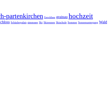
hochzeit
h-partenkirchen
grainau
Geroldsee
chloss
Wald
Schäzlerpalais
simmssee
Ski
Skirennen
Skischule
Sommer
Sonnenuntergang