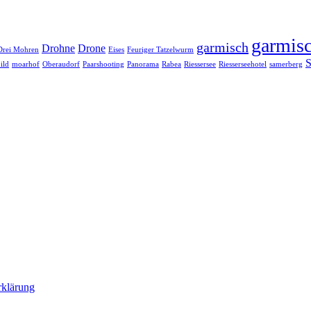
garmisc
garmisch
Drohne
Drone
Drei Mohren
Eises
Feuriger Tatzelwurm
S
ild
moarhof
Oberaudorf
Paarshooting
Panorama
Rabea
Riessersee
Riesserseehotel
samerberg
rklärung