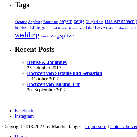
Tags
bayern
berge
Das Kranzbach
alpspitze
Augsburg
Baumhaus
Coupleshoot
hochzeitsfotograf
lake
Love
Hotel
Kinder
Kranzbach
Luftaufnahmen
Luftb
wedding
zugspitze
winter
Recent Posts
Denise & Johannes
25. Oktober 2017
Hochzeit von Stefanie und Sebastian
1. Oktober 2017
Hochzeit von Isa und Tim
30. September 2017
Facebook
Instagram
Copyright 2013-2023 by Märchenfänger I
Impressum
I
Datenschutze
Home