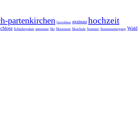
hochzeit
h-partenkirchen
grainau
Geroldsee
chloss
Wald
Schäzlerpalais
simmssee
Ski
Skirennen
Skischule
Sommer
Sonnenuntergang