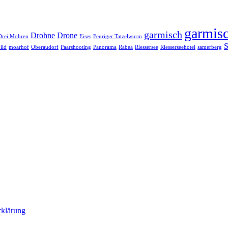
garmisc
garmisch
Drohne
Drone
Drei Mohren
Eises
Feuriger Tatzelwurm
S
ild
moarhof
Oberaudorf
Paarshooting
Panorama
Rabea
Riessersee
Riesserseehotel
samerberg
rklärung