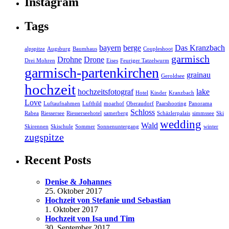
Instagram
Tags
bayern
berge
Das Kranzbach
alpspitze
Augsburg
Baumhaus
Coupleshoot
garmisch
Drohne
Drone
Drei Mohren
Eises
Feuriger Tatzelwurm
garmisch-partenkirchen
grainau
Geroldsee
hochzeit
hochzeitsfotograf
lake
Hotel
Kinder
Kranzbach
Love
Luftaufnahmen
Luftbild
moarhof
Oberaudorf
Paarshooting
Panorama
Schloss
Rabea
Riessersee
Riesserseehotel
samerberg
Schäzlerpalais
simmssee
Ski
wedding
Wald
Skirennen
Skischule
Sommer
Sonnenuntergang
winter
zugspitze
Recent Posts
Denise & Johannes
25. Oktober 2017
Hochzeit von Stefanie und Sebastian
1. Oktober 2017
Hochzeit von Isa und Tim
30. September 2017