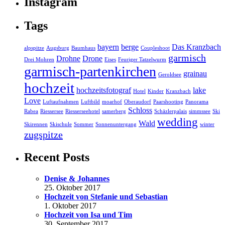
Instagram
Tags
bayern
berge
Das Kranzbach
alpspitze
Augsburg
Baumhaus
Coupleshoot
garmisch
Drohne
Drone
Drei Mohren
Eises
Feuriger Tatzelwurm
garmisch-partenkirchen
grainau
Geroldsee
hochzeit
hochzeitsfotograf
lake
Hotel
Kinder
Kranzbach
Love
Luftaufnahmen
Luftbild
moarhof
Oberaudorf
Paarshooting
Panorama
Schloss
Rabea
Riessersee
Riesserseehotel
samerberg
Schäzlerpalais
simmssee
Ski
wedding
Wald
Skirennen
Skischule
Sommer
Sonnenuntergang
winter
zugspitze
Recent Posts
Denise & Johannes
25. Oktober 2017
Hochzeit von Stefanie und Sebastian
1. Oktober 2017
Hochzeit von Isa und Tim
30. September 2017