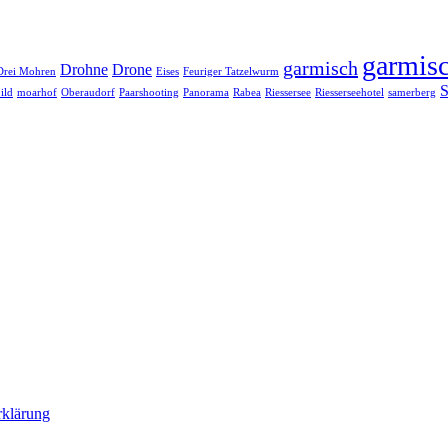
garmisc
garmisch
Drohne
Drone
Drei Mohren
Eises
Feuriger Tatzelwurm
S
ild
moarhof
Oberaudorf
Paarshooting
Panorama
Rabea
Riessersee
Riesserseehotel
samerberg
rklärung