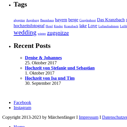
Tags
bayern
berge
Das Kranzbach
alpspitze
Augsburg
Baumhaus
Coupleshoot
hochzeitsfotograf
lake
Love
Hotel
Kinder
Kranzbach
Luftaufnahmen
Luftb
wedding
zugspitze
winter
Recent Posts
Denise & Johannes
25. Oktober 2017
Hochzeit von Stefanie und Sebastian
1. Oktober 2017
Hochzeit von Isa und Tim
30. September 2017
Facebook
Instagram
Copyright 2013-2023 by Märchenfänger I
Impressum
I
Datenschutze
Home