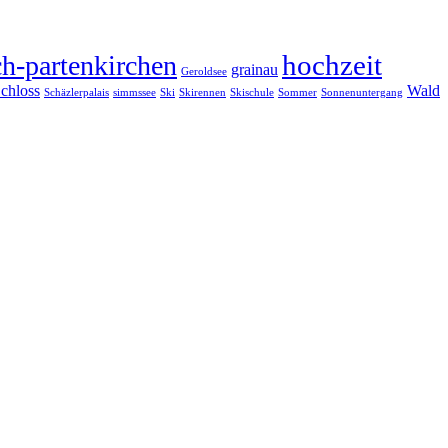
hochzeit
h-partenkirchen
grainau
Geroldsee
chloss
Wald
Schäzlerpalais
simmssee
Ski
Skirennen
Skischule
Sommer
Sonnenuntergang