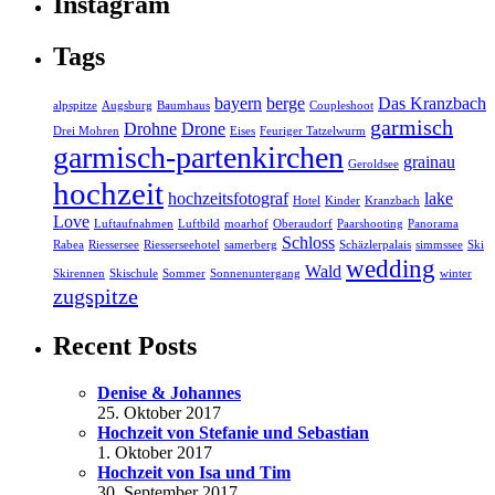
Instagram
Tags
bayern
berge
Das Kranzbach
alpspitze
Augsburg
Baumhaus
Coupleshoot
garmisch
Drohne
Drone
Drei Mohren
Eises
Feuriger Tatzelwurm
garmisch-partenkirchen
grainau
Geroldsee
hochzeit
hochzeitsfotograf
lake
Hotel
Kinder
Kranzbach
Love
Luftaufnahmen
Luftbild
moarhof
Oberaudorf
Paarshooting
Panorama
Schloss
Rabea
Riessersee
Riesserseehotel
samerberg
Schäzlerpalais
simmssee
Ski
wedding
Wald
Skirennen
Skischule
Sommer
Sonnenuntergang
winter
zugspitze
Recent Posts
Denise & Johannes
25. Oktober 2017
Hochzeit von Stefanie und Sebastian
1. Oktober 2017
Hochzeit von Isa und Tim
30. September 2017