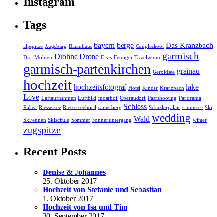
Instagram
Tags
bayern
berge
Das Kranzbach
alpspitze
Augsburg
Baumhaus
Coupleshoot
garmisch
Drohne
Drone
Drei Mohren
Eises
Feuriger Tatzelwurm
garmisch-partenkirchen
grainau
Geroldsee
hochzeit
hochzeitsfotograf
lake
Hotel
Kinder
Kranzbach
Love
Luftaufnahmen
Luftbild
moarhof
Oberaudorf
Paarshooting
Panorama
Schloss
Rabea
Riessersee
Riesserseehotel
samerberg
Schäzlerpalais
simmssee
Ski
wedding
Wald
Skirennen
Skischule
Sommer
Sonnenuntergang
winter
zugspitze
Recent Posts
Denise & Johannes
25. Oktober 2017
Hochzeit von Stefanie und Sebastian
1. Oktober 2017
Hochzeit von Isa und Tim
30. September 2017