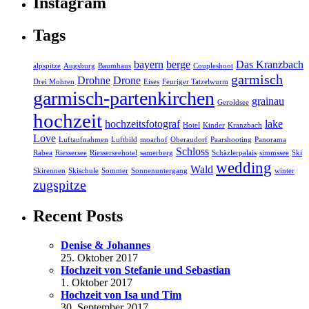
Instagram
Tags
bayern
berge
Das Kranzbach
alpspitze
Augsburg
Baumhaus
Coupleshoot
garmisch
Drohne
Drone
Drei Mohren
Eises
Feuriger Tatzelwurm
garmisch-partenkirchen
grainau
Geroldsee
hochzeit
hochzeitsfotograf
lake
Hotel
Kinder
Kranzbach
Love
Luftaufnahmen
Luftbild
moarhof
Oberaudorf
Paarshooting
Panorama
Schloss
Rabea
Riessersee
Riesserseehotel
samerberg
Schäzlerpalais
simmssee
Ski
wedding
Wald
Skirennen
Skischule
Sommer
Sonnenuntergang
winter
zugspitze
Recent Posts
Denise & Johannes
25. Oktober 2017
Hochzeit von Stefanie und Sebastian
1. Oktober 2017
Hochzeit von Isa und Tim
30. September 2017