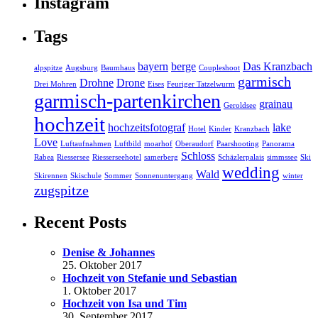
Instagram
Tags
bayern
berge
Das Kranzbach
alpspitze
Augsburg
Baumhaus
Coupleshoot
garmisch
Drohne
Drone
Drei Mohren
Eises
Feuriger Tatzelwurm
garmisch-partenkirchen
grainau
Geroldsee
hochzeit
hochzeitsfotograf
lake
Hotel
Kinder
Kranzbach
Love
Luftaufnahmen
Luftbild
moarhof
Oberaudorf
Paarshooting
Panorama
Schloss
Rabea
Riessersee
Riesserseehotel
samerberg
Schäzlerpalais
simmssee
Ski
wedding
Wald
Skirennen
Skischule
Sommer
Sonnenuntergang
winter
zugspitze
Recent Posts
Denise & Johannes
25. Oktober 2017
Hochzeit von Stefanie und Sebastian
1. Oktober 2017
Hochzeit von Isa und Tim
30. September 2017