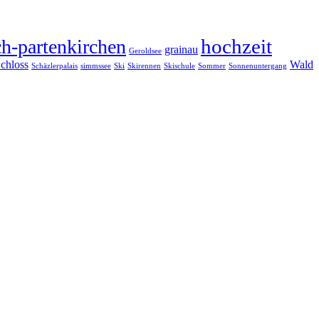
hochzeit
h-partenkirchen
grainau
Geroldsee
chloss
Wald
Schäzlerpalais
simmssee
Ski
Skirennen
Skischule
Sommer
Sonnenuntergang