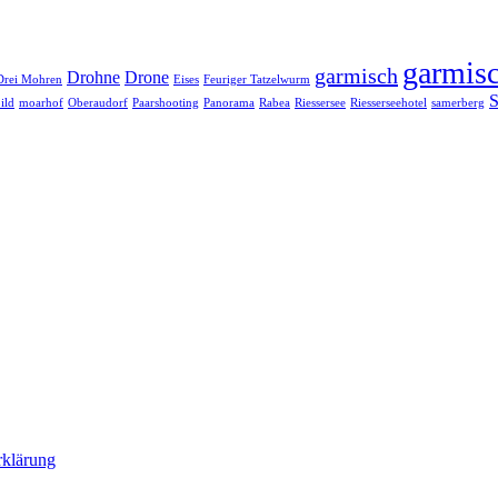
garmisc
garmisch
Drohne
Drone
Drei Mohren
Eises
Feuriger Tatzelwurm
S
ild
moarhof
Oberaudorf
Paarshooting
Panorama
Rabea
Riessersee
Riesserseehotel
samerberg
rklärung