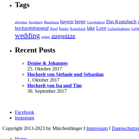
Tags
bayern
berge
Das Kranzbach
alpspitze
Augsburg
Baumhaus
Coupleshoot
hochzeitsfotograf
lake
Love
Hotel
Kinder
Kranzbach
Luftaufnahmen
Luftb
wedding
zugspitze
winter
Recent Posts
Denise & Johannes
25. Oktober 2017
Hochzeit von Stefanie und Sebastian
1. Oktober 2017
Hochzeit von Isa und Tim
30. September 2017
Facebook
Instagram
Copyright 2013-2023 by Märchenfänger I
Impressum
I
Datenschutze
Home