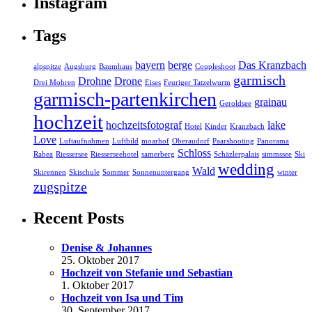
Instagram
Tags
bayern
berge
Das Kranzbach
alpspitze
Augsburg
Baumhaus
Coupleshoot
garmisch
Drohne
Drone
Drei Mohren
Eises
Feuriger Tatzelwurm
garmisch-partenkirchen
grainau
Geroldsee
hochzeit
hochzeitsfotograf
lake
Hotel
Kinder
Kranzbach
Love
Luftaufnahmen
Luftbild
moarhof
Oberaudorf
Paarshooting
Panorama
Schloss
Rabea
Riessersee
Riesserseehotel
samerberg
Schäzlerpalais
simmssee
Ski
wedding
Wald
Skirennen
Skischule
Sommer
Sonnenuntergang
winter
zugspitze
Recent Posts
Denise & Johannes
25. Oktober 2017
Hochzeit von Stefanie und Sebastian
1. Oktober 2017
Hochzeit von Isa und Tim
30. September 2017