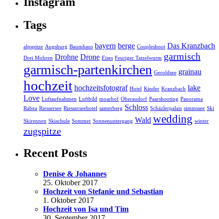
Instagram
Tags
bayern
berge
Das Kranzbach
alpspitze
Augsburg
Baumhaus
Coupleshoot
garmisch
Drohne
Drone
Drei Mohren
Eises
Feuriger Tatzelwurm
garmisch-partenkirchen
grainau
Geroldsee
hochzeit
hochzeitsfotograf
lake
Hotel
Kinder
Kranzbach
Love
Luftaufnahmen
Luftbild
moarhof
Oberaudorf
Paarshooting
Panorama
Schloss
Rabea
Riessersee
Riesserseehotel
samerberg
Schäzlerpalais
simmssee
Ski
wedding
Wald
Skirennen
Skischule
Sommer
Sonnenuntergang
winter
zugspitze
Recent Posts
Denise & Johannes
25. Oktober 2017
Hochzeit von Stefanie und Sebastian
1. Oktober 2017
Hochzeit von Isa und Tim
30. September 2017