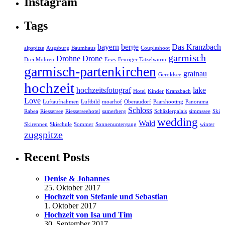
Instagram
Tags
bayern
berge
Das Kranzbach
alpspitze
Augsburg
Baumhaus
Coupleshoot
garmisch
Drohne
Drone
Drei Mohren
Eises
Feuriger Tatzelwurm
garmisch-partenkirchen
grainau
Geroldsee
hochzeit
hochzeitsfotograf
lake
Hotel
Kinder
Kranzbach
Love
Luftaufnahmen
Luftbild
moarhof
Oberaudorf
Paarshooting
Panorama
Schloss
Rabea
Riessersee
Riesserseehotel
samerberg
Schäzlerpalais
simmssee
Ski
wedding
Wald
Skirennen
Skischule
Sommer
Sonnenuntergang
winter
zugspitze
Recent Posts
Denise & Johannes
25. Oktober 2017
Hochzeit von Stefanie und Sebastian
1. Oktober 2017
Hochzeit von Isa und Tim
30. September 2017