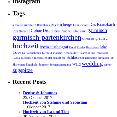
Instagram
Tags
bayern
berge
Das Kranzbach
alpspitze
Augsburg
Baumhaus
Coupleshoot
garmisch
Drohne
Drone
Drei Mohren
Eises
Feuriger Tatzelwurm
garmisch-partenkirchen
grainau
Geroldsee
hochzeit
hochzeitsfotograf
lake
Hotel
Kinder
Kranzbach
Love
Luftaufnahmen
Luftbild
moarhof
Oberaudorf
Paarshooting
Panorama
Schloss
Rabea
Riessersee
Riesserseehotel
samerberg
Schäzlerpalais
simmssee
Ski
wedding
Wald
Skirennen
Skischule
Sommer
Sonnenuntergang
winter
zugspitze
Recent Posts
Denise & Johannes
25. Oktober 2017
Hochzeit von Stefanie und Sebastian
1. Oktober 2017
Hochzeit von Isa und Tim
30. September 2017