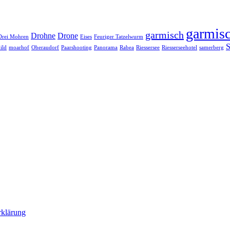
garmisc
garmisch
Drohne
Drone
Drei Mohren
Eises
Feuriger Tatzelwurm
S
ild
moarhof
Oberaudorf
Paarshooting
Panorama
Rabea
Riessersee
Riesserseehotel
samerberg
rklärung