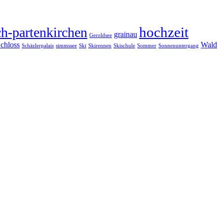
hochzeit
h-partenkirchen
grainau
Geroldsee
chloss
Wald
Schäzlerpalais
simmssee
Ski
Skirennen
Skischule
Sommer
Sonnenuntergang