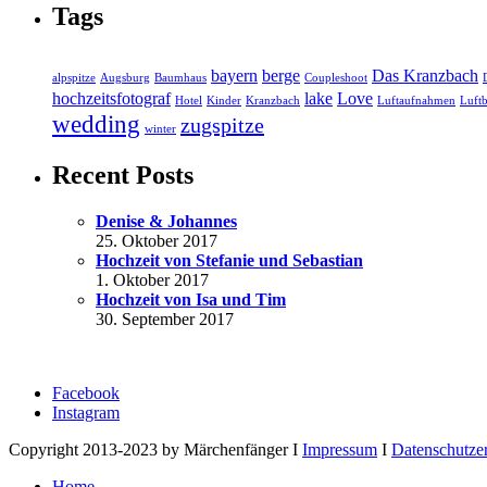
Tags
bayern
berge
Das Kranzbach
alpspitze
Augsburg
Baumhaus
Coupleshoot
hochzeitsfotograf
lake
Love
Hotel
Kinder
Kranzbach
Luftaufnahmen
Luftb
wedding
zugspitze
winter
Recent Posts
Denise & Johannes
25. Oktober 2017
Hochzeit von Stefanie und Sebastian
1. Oktober 2017
Hochzeit von Isa und Tim
30. September 2017
Facebook
Instagram
Copyright 2013-2023 by Märchenfänger I
Impressum
I
Datenschutze
Home