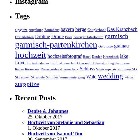
Instagram
Tags
bayern
berge
Das Kranzbach
alpspitze
Augsburg
Baumhaus
Coupleshoot
garmisch
Drohne
Drone
Drei Mohren
Eises
Feuriger Tatzelwurm
garmisch-partenkirchen
grainau
Geroldsee
hochzeit
hochzeitsfotograf
lake
Hotel
Kinder
Kranzbach
Love
Luftaufnahmen
Luftbild
moarhof
Oberaudorf
Paarshooting
Panorama
Schloss
Rabea
Riessersee
Riesserseehotel
samerberg
Schäzlerpalais
simmssee
Ski
wedding
Wald
Skirennen
Skischule
Sommer
Sonnenuntergang
winter
zugspitze
Recent Posts
Denise & Johannes
25. Oktober 2017
Hochzeit von Stefanie und Sebastian
1. Oktober 2017
Hochzeit von Isa und Tim
30. September 2017