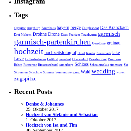
Instagram
Tags
bayern
berge
Das Kranzbach
alpspitze
Augsburg
Baumhaus
Coupleshoot
garmisch
Drohne
Drone
Drei Mohren
Eises
Feuriger Tatzelwurm
garmisch-partenkirchen
grainau
Geroldsee
hochzeit
hochzeitsfotograf
lake
Hotel
Kinder
Kranzbach
Love
Luftaufnahmen
Luftbild
moarhof
Oberaudorf
Paarshooting
Panorama
Schloss
Rabea
Riessersee
Riesserseehotel
samerberg
Schäzlerpalais
simmssee
Ski
wedding
Wald
Skirennen
Skischule
Sommer
Sonnenuntergang
winter
zugspitze
Recent Posts
Denise & Johannes
25. Oktober 2017
Hochzeit von Stefanie und Sebastian
1. Oktober 2017
Hochzeit von Isa und Tim
30. September 2017