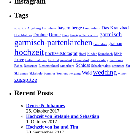
Instagram
Tags
bayern
berge
Das Kranzbach
alpspitze
Augsburg
Baumhaus
Coupleshoot
garmisch
Drohne
Drone
Drei Mohren
Eises
Feuriger Tatzelwurm
garmisch-partenkirchen
grainau
Geroldsee
hochzeit
hochzeitsfotograf
lake
Hotel
Kinder
Kranzbach
Love
Luftaufnahmen
Luftbild
moarhof
Oberaudorf
Paarshooting
Panorama
Schloss
Rabea
Riessersee
Riesserseehotel
samerberg
Schäzlerpalais
simmssee
Ski
wedding
Wald
Skirennen
Skischule
Sommer
Sonnenuntergang
winter
zugspitze
Recent Posts
Denise & Johannes
25. Oktober 2017
Hochzeit von Stefanie und Sebastian
1. Oktober 2017
Hochzeit von Isa und Tim
30. September 2017