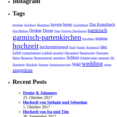
Instagram
Tags
bayern
berge
Das Kranzbach
alpspitze
Augsburg
Baumhaus
Coupleshoot
garmisch
Drohne
Drone
Drei Mohren
Eises
Feuriger Tatzelwurm
garmisch-partenkirchen
grainau
Geroldsee
hochzeit
hochzeitsfotograf
lake
Hotel
Kinder
Kranzbach
Love
Luftaufnahmen
Luftbild
moarhof
Oberaudorf
Paarshooting
Panorama
Schloss
Rabea
Riessersee
Riesserseehotel
samerberg
Schäzlerpalais
simmssee
Ski
wedding
Wald
Skirennen
Skischule
Sommer
Sonnenuntergang
winter
zugspitze
Recent Posts
Denise & Johannes
25. Oktober 2017
Hochzeit von Stefanie und Sebastian
1. Oktober 2017
Hochzeit von Isa und Tim
30. September 2017