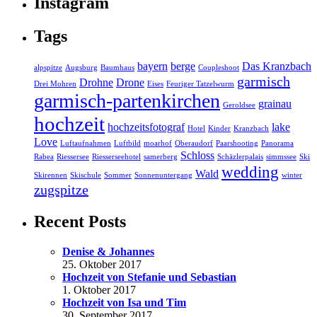
Instagram
Tags
bayern
berge
Das Kranzbach
alpspitze
Augsburg
Baumhaus
Coupleshoot
garmisch
Drohne
Drone
Drei Mohren
Eises
Feuriger Tatzelwurm
garmisch-partenkirchen
grainau
Geroldsee
hochzeit
hochzeitsfotograf
lake
Hotel
Kinder
Kranzbach
Love
Luftaufnahmen
Luftbild
moarhof
Oberaudorf
Paarshooting
Panorama
Schloss
Rabea
Riessersee
Riesserseehotel
samerberg
Schäzlerpalais
simmssee
Ski
wedding
Wald
Skirennen
Skischule
Sommer
Sonnenuntergang
winter
zugspitze
Recent Posts
Denise & Johannes
25. Oktober 2017
Hochzeit von Stefanie und Sebastian
1. Oktober 2017
Hochzeit von Isa und Tim
30. September 2017