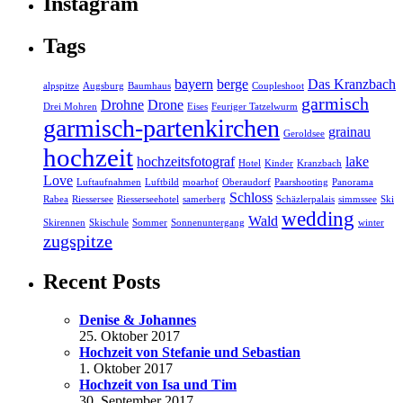
Instagram
Tags
bayern
berge
Das Kranzbach
alpspitze
Augsburg
Baumhaus
Coupleshoot
garmisch
Drohne
Drone
Drei Mohren
Eises
Feuriger Tatzelwurm
garmisch-partenkirchen
grainau
Geroldsee
hochzeit
hochzeitsfotograf
lake
Hotel
Kinder
Kranzbach
Love
Luftaufnahmen
Luftbild
moarhof
Oberaudorf
Paarshooting
Panorama
Schloss
Rabea
Riessersee
Riesserseehotel
samerberg
Schäzlerpalais
simmssee
Ski
wedding
Wald
Skirennen
Skischule
Sommer
Sonnenuntergang
winter
zugspitze
Recent Posts
Denise & Johannes
25. Oktober 2017
Hochzeit von Stefanie und Sebastian
1. Oktober 2017
Hochzeit von Isa und Tim
30. September 2017