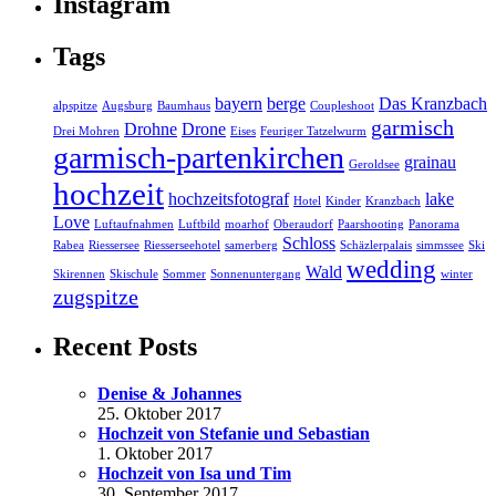
Instagram
Tags
bayern
berge
Das Kranzbach
alpspitze
Augsburg
Baumhaus
Coupleshoot
garmisch
Drohne
Drone
Drei Mohren
Eises
Feuriger Tatzelwurm
garmisch-partenkirchen
grainau
Geroldsee
hochzeit
hochzeitsfotograf
lake
Hotel
Kinder
Kranzbach
Love
Luftaufnahmen
Luftbild
moarhof
Oberaudorf
Paarshooting
Panorama
Schloss
Rabea
Riessersee
Riesserseehotel
samerberg
Schäzlerpalais
simmssee
Ski
wedding
Wald
Skirennen
Skischule
Sommer
Sonnenuntergang
winter
zugspitze
Recent Posts
Denise & Johannes
25. Oktober 2017
Hochzeit von Stefanie und Sebastian
1. Oktober 2017
Hochzeit von Isa und Tim
30. September 2017