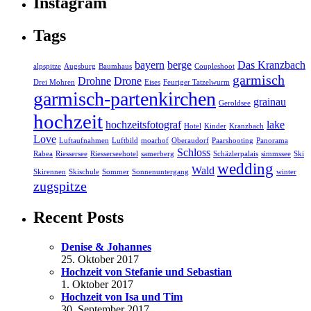
Instagram
Tags
bayern
berge
Das Kranzbach
alpspitze
Augsburg
Baumhaus
Coupleshoot
garmisch
Drohne
Drone
Drei Mohren
Eises
Feuriger Tatzelwurm
garmisch-partenkirchen
grainau
Geroldsee
hochzeit
hochzeitsfotograf
lake
Hotel
Kinder
Kranzbach
Love
Luftaufnahmen
Luftbild
moarhof
Oberaudorf
Paarshooting
Panorama
Schloss
Rabea
Riessersee
Riesserseehotel
samerberg
Schäzlerpalais
simmssee
Ski
wedding
Wald
Skirennen
Skischule
Sommer
Sonnenuntergang
winter
zugspitze
Recent Posts
Denise & Johannes
25. Oktober 2017
Hochzeit von Stefanie und Sebastian
1. Oktober 2017
Hochzeit von Isa und Tim
30. September 2017