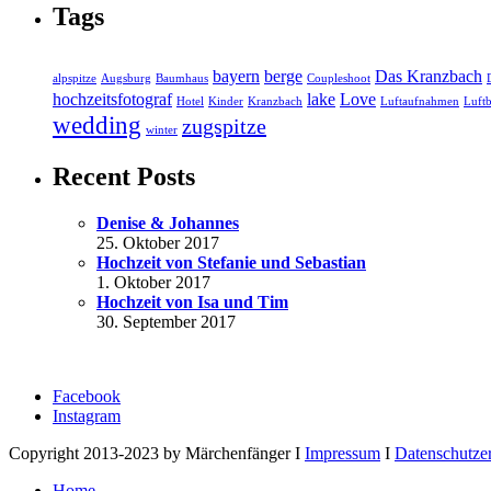
Tags
bayern
berge
Das Kranzbach
alpspitze
Augsburg
Baumhaus
Coupleshoot
hochzeitsfotograf
lake
Love
Hotel
Kinder
Kranzbach
Luftaufnahmen
Luftb
wedding
zugspitze
winter
Recent Posts
Denise & Johannes
25. Oktober 2017
Hochzeit von Stefanie und Sebastian
1. Oktober 2017
Hochzeit von Isa und Tim
30. September 2017
Facebook
Instagram
Copyright 2013-2023 by Märchenfänger I
Impressum
I
Datenschutze
Home