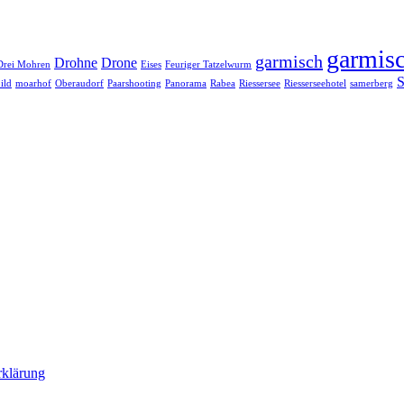
garmisc
garmisch
Drohne
Drone
Drei Mohren
Eises
Feuriger Tatzelwurm
S
ild
moarhof
Oberaudorf
Paarshooting
Panorama
Rabea
Riessersee
Riesserseehotel
samerberg
rklärung