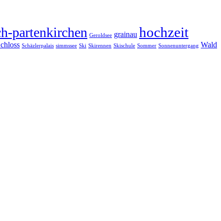
hochzeit
h-partenkirchen
grainau
Geroldsee
chloss
Wald
Schäzlerpalais
simmssee
Ski
Skirennen
Skischule
Sommer
Sonnenuntergang