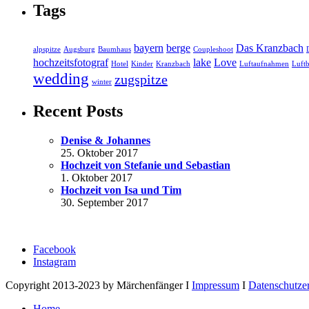
Tags
bayern
berge
Das Kranzbach
alpspitze
Augsburg
Baumhaus
Coupleshoot
hochzeitsfotograf
lake
Love
Hotel
Kinder
Kranzbach
Luftaufnahmen
Luftb
wedding
zugspitze
winter
Recent Posts
Denise & Johannes
25. Oktober 2017
Hochzeit von Stefanie und Sebastian
1. Oktober 2017
Hochzeit von Isa und Tim
30. September 2017
Facebook
Instagram
Copyright 2013-2023 by Märchenfänger I
Impressum
I
Datenschutze
Home