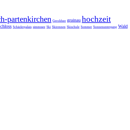
hochzeit
h-partenkirchen
grainau
Geroldsee
chloss
Wald
Schäzlerpalais
simmssee
Ski
Skirennen
Skischule
Sommer
Sonnenuntergang