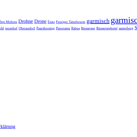
garmisc
garmisch
Drohne
Drone
Drei Mohren
Eises
Feuriger Tatzelwurm
S
ild
moarhof
Oberaudorf
Paarshooting
Panorama
Rabea
Riessersee
Riesserseehotel
samerberg
rklärung