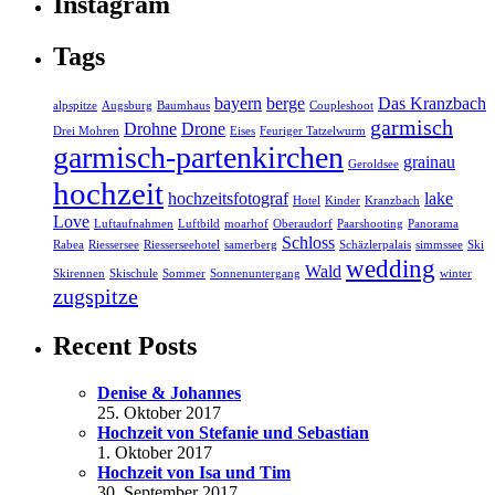
Instagram
Tags
bayern
berge
Das Kranzbach
alpspitze
Augsburg
Baumhaus
Coupleshoot
garmisch
Drohne
Drone
Drei Mohren
Eises
Feuriger Tatzelwurm
garmisch-partenkirchen
grainau
Geroldsee
hochzeit
hochzeitsfotograf
lake
Hotel
Kinder
Kranzbach
Love
Luftaufnahmen
Luftbild
moarhof
Oberaudorf
Paarshooting
Panorama
Schloss
Rabea
Riessersee
Riesserseehotel
samerberg
Schäzlerpalais
simmssee
Ski
wedding
Wald
Skirennen
Skischule
Sommer
Sonnenuntergang
winter
zugspitze
Recent Posts
Denise & Johannes
25. Oktober 2017
Hochzeit von Stefanie und Sebastian
1. Oktober 2017
Hochzeit von Isa und Tim
30. September 2017